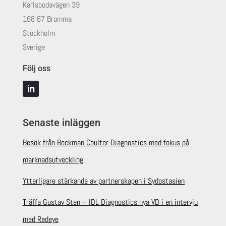
Karlsbodavägen 39
168 67 Bromma
Stockholm
Sverige
Följ oss
Senaste inläggen
Besök från Beckman Coulter Diagnostics med fokus på
marknadsutveckling
Ytterligare stärkande av partnerskapen i Sydostasien
Träffa Gustav Sten – IDL Diagnostics nya VD i en intervju
med Redeye