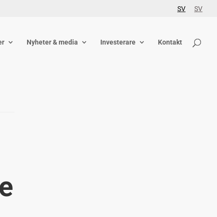
SV
SV
er
Nyheter & media
Investerare
Kontakt
ne