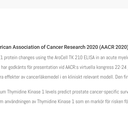
rican Association of Cancer Research 2020 (AACR 2020) 
TK1 protein changes using the AroCell TK 210 ELISA in an acute mye
l, har godkänts för presentation vid AACR:s virtuella kongress 22-2
 effekter av cancerläkemedel i en kliniskt relevant modell. Den finn
erum Thymidine Kinase 1 levels predict prostate cancer-specific sur
m användningen av Thymidine Kinase 1 som en markör för risken för