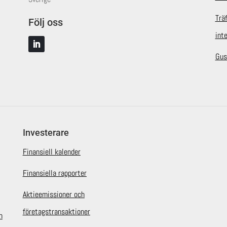
Trä
Följ oss
int
Gus
Investerare
Finansiell kalender
Finansiella rapporter
Aktieemissioner och
företagstransaktioner
n