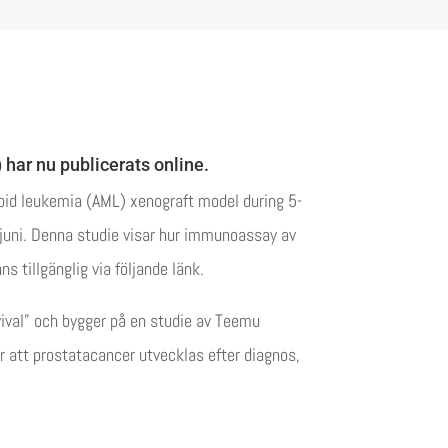
har nu publicerats online.
loid leukemia (AML) xenograft model during 5-
4 juni. Denna studie visar hur immunoassay av
s tillgänglig via följande länk.
vival” och bygger på en studie av Teemu
 att prostatacancer utvecklas efter diagnos,