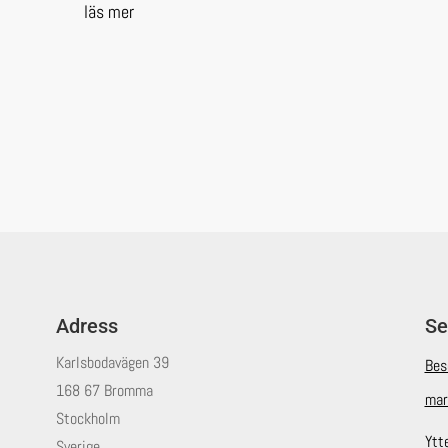
läs mer
Adress
Se
Karlsbodavägen 39
Bes
168 67 Bromma
mar
Stockholm
Ytt
Sverige