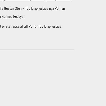
ffa Gustav Sten – IDL Diagnostics nya VD i en
ervju med Redeye
tav Sten utsedd till VD för IDL Diagnostics