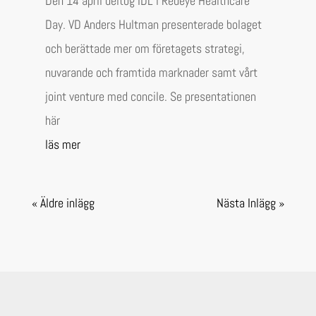
Den 14 april deltog IDL i Redeye Healthcare
Day. VD Anders Hultman presenterade bolaget
och berättade mer om företagets strategi,
nuvarande och framtida marknader samt vårt
joint venture med concile. Se presentationen
här
läs mer
« Äldre inlägg
Nästa Inlägg »