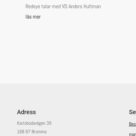
Redeye talar med VD Anders Hultman
läs mer
Adress
Se
Karlsbodavägen 39
Bes
168 67 Bromma
mar