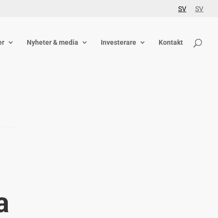
SV
SV
er
Nyheter & media
Investerare
Kontakt
a