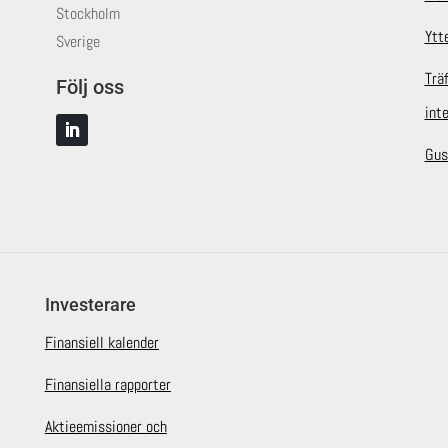
Stockholm
Ytt
Sverige
Trä
Följ oss
int
Gus
Investerare
Finansiell kalender
Finansiella rapporter
Aktieemissioner och