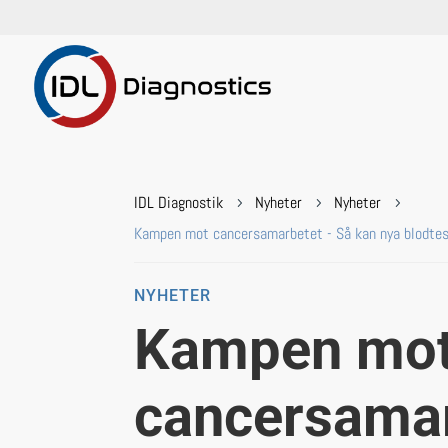
IDL Diagnostik
Nyheter
Nyheter
5
5
5
Kampen mot cancersamarbetet - Så kan nya blodtest
NYHETER
Kampen mo
cancersamar