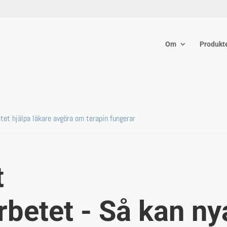
Om
Produkt
et hjälpa läkare avgöra om terapin fungerar
t
betet - Så kan ny