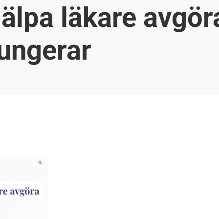
jälpa läkare avgör
fungerar