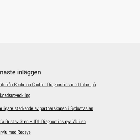
naste inläggen
ök från Beckman Coulter Diagnostics med fokus på
knadsutveckling
erligare stärkande av partnerskapen i Sydostasien
ffa Gustav Sten – IDL Diagnostics nya VD i en
ervju med Redeye