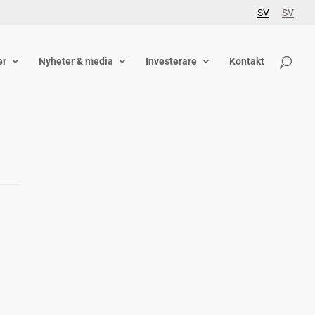
SV
SV
er
Nyheter & media
Investerare
Kontakt