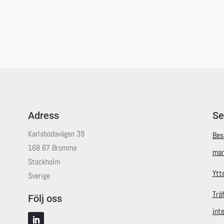
Adress
Se
Karlsbodavägen 39
Bes
168 67 Bromma
mar
Stockholm
Ytt
Sverige
Trä
Följ oss
int