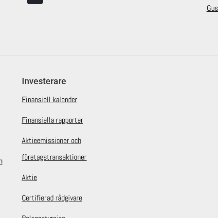
Gus
Investerare
Finansiell kalender
Finansiella rapporter
Aktieemissioner och
företagstransaktioner
n
Aktie
Certifierad rådgivare