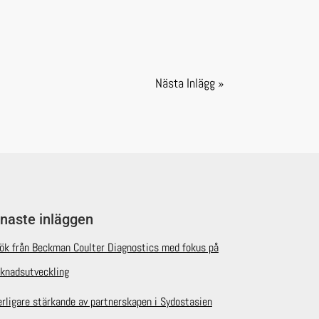
Nästa Inlägg »
naste inläggen
ök från Beckman Coulter Diagnostics med fokus på
knadsutveckling
erligare stärkande av partnerskapen i Sydostasien