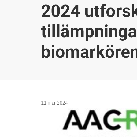
2024 utforsk
tillämpninga
biomarköre
11 mar 2024