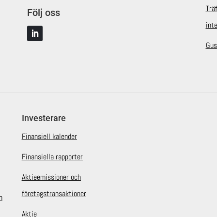
Trä
Följ oss
int
Gus
Investerare
Finansiell kalender
Finansiella rapporter
Aktieemissioner och
företagstransaktioner
n
Aktie