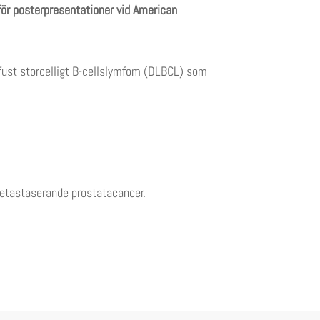
för posterpresentationer vid American
fust storcelligt B-cellslymfom (DLBCL) som
metastaserande prostatacancer.