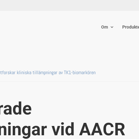
Om
Produkt
forskar kliniska tillämpningar av TK1-biomarkören
rade
ningar vid AACR