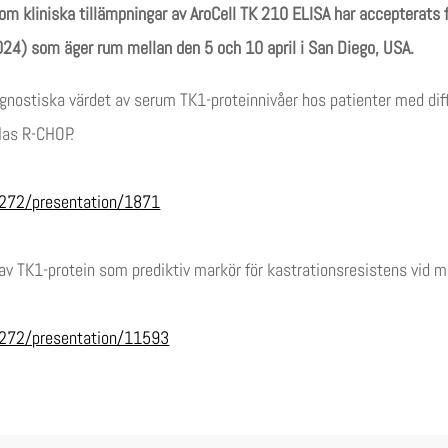
 om kliniska tillämpningar av AroCell TK 210 ELISA har accepterats 
24) som äger rum mellan den 5 och 10 april i San Diego, USA.
nostiska värdet av serum TK1-proteinnivåer hos patienter med dif
las R-CHOP.
272/presentation/1871
v TK1-protein som prediktiv markör för kastrationsresistens vid 
0272/presentation/11593