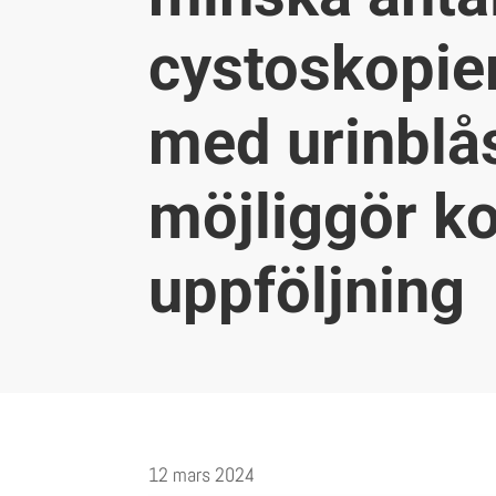
cystoskopier
med urinblås
möjliggör k
uppföljning
12 mars 2024