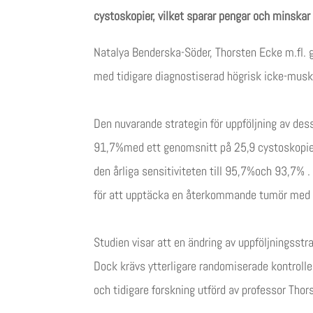
cystoskopier, vilket sparar pengar och minskar
Natalya Benderska-Söder, Thorsten Ecke m.fl. 
med tidigare diagnostiserad högrisk icke-musk
Den nuvarande strategin för uppföljning av des
91,7%med ett genomsnitt på 25,9 cystoskopier
den årliga sensitiviteten till 95,7%och 93,7%
för att upptäcka en återkommande tumör med
Studien visar att en ändring av uppföljningsstr
Dock krävs ytterligare randomiserade kontroll
och tidigare forskning utförd av professor Thor