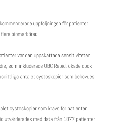
ekommenderade uppföljningen för patienter
flera biomarkörer.
patienter var den uppskattade sensitiviteten
die, som inkluderade UBC Rapid, ökade dock
msnittliga antalet cystoskopier som behövdes
talet cystoskopier som krävs för patienten.
pid utvärderades med data från 1877 patienter