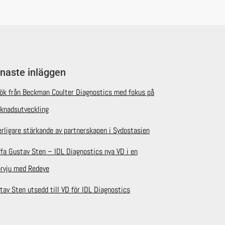
naste inläggen
ök från Beckman Coulter Diagnostics med fokus på
knadsutveckling
erligare stärkande av partnerskapen i Sydostasien
ffa Gustav Sten – IDL Diagnostics nya VD i en
ervju med Redeye
tav Sten utsedd till VD för IDL Diagnostics