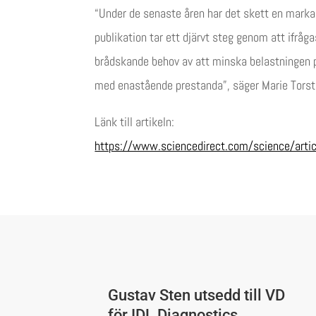
“Under de senaste åren har det skett en marka
publikation tar ett djärvt steg genom att ifråg
brådskande behov av att minska belastningen p
med enastående prestanda”, säger Marie Torst
Länk till artikeln:
https://www.sciencedirect.com/science/art
Gustav Sten utsedd till VD
för IDL Diagnostics