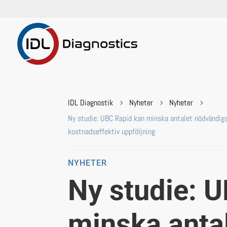
IDL Diagnostik
Nyheter
Nyheter
5
5
5
Ny studie: UBC Rapid kan minska antalet nödvändiga
kostnadseffektiv uppföljning
NYHETER
Ny studie: 
minska anta