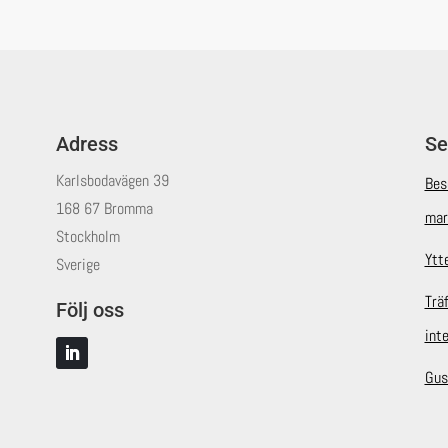
Adress
Se
Karlsbodavägen 39
Bes
168 67 Bromma
mar
Stockholm
Ytt
Sverige
Trä
Följ oss
int
Gus