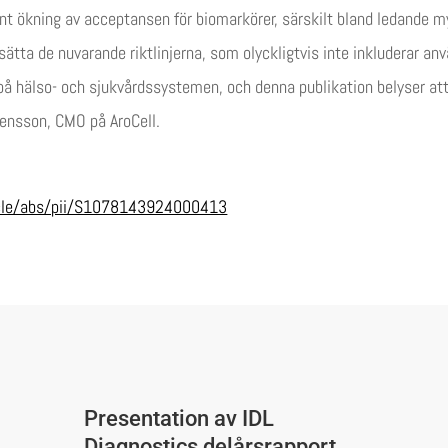
nt ökning av acceptansen för biomarkörer, särskilt bland ledande
asätta de nuvarande riktlinjerna, som olyckligtvis inte inkluderar a
å hälso- och sjukvårdssystemen, och denna publikation belyser att
ensson, CMO på AroCell.
icle/abs/pii/S1078143924000413
Presentation av IDL
Diagnostics delårsrapport