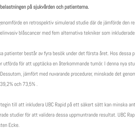
 belastningen på sjukvården och patienterna.
genomförde en retrospektiv simulerad studie där de jämförde den r
elinvasiv blåscancer med fem alternativa tekniker som inkluderade 
sa patienter består av fyra besök under det första året. Hos dessa 
 utförda för att upptäcka en återkommande tumör. I denna nya stu
 . Dessutom, jämfört med nuvarande procedurer, minskade det geno
 39,2% och 73,5% .
ategin till att inkludera UBC Rapid på ett säkert sätt kan minska an
erade studier för att validera dessa uppmuntrande resultat. UBC Ra
sten Ecke.