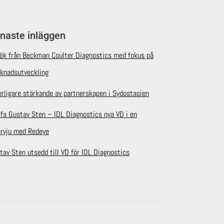
naste inläggen
ök från Beckman Coulter Diagnostics med fokus på
knadsutveckling
erligare stärkande av partnerskapen i Sydostasien
ffa Gustav Sten – IDL Diagnostics nya VD i en
ervju med Redeye
tav Sten utsedd till VD för IDL Diagnostics