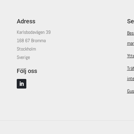
Adress
Se
Karlsbodavägen 39
Bes
168 67 Bromma
mar
Stockholm
Ytt
Sverige
Trä
Följ oss
int
Gus