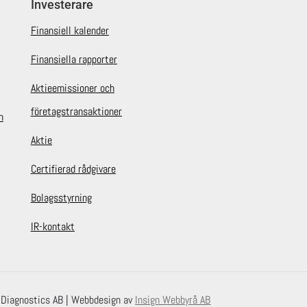
Investerare
Finansiell kalender
Finansiella rapporter
Aktieemissioner och
företagstransaktioner
n
Aktie
Certifierad rådgivare
Bolagsstyrning
IR-kontakt
L Diagnostics AB | Webbdesign av
Insign Webbyrå AB