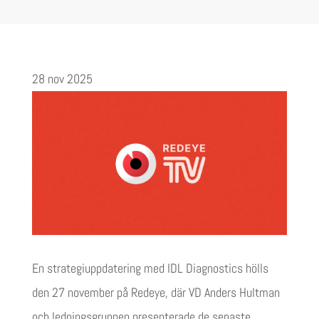
28 nov 2025
En strategiuppdatering med IDL Diagnostics hölls
den 27 november på Redeye, där VD Anders Hultman
och ledningsgruppen presenterade de senaste