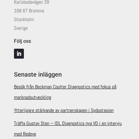
Karlsbodavägen 39
168 67 Bromma
Stockholm
Sverige
Följ oss
Senaste inläggen
Besök från Beckman Coulter Diagnostics med fokus på
marknadsutveckling
Ytterligare stärkande av partnerskapen i Sydostasien
Träffa Gustav Sten – IDL Diagnostics nya VD i en intervju
med Redeye