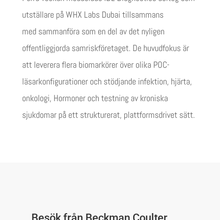
utställare på
WHX Labs Dubai
tillsammans
med
sammanföra
som en del av det nyligen
offentliggjorda samriskföretaget. De
huvudfokus
är
att leverera flera biomarkörer
över olika POC-
läsarkonfigurationer
och
stödjande
infektion, hjärta,
onkologi,
Hormoner
och testning av kroniska
sjukdomar på ett strukturerat, plattformsdrivet sätt.
Besök från Beckman Coulter