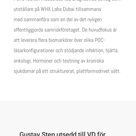
utställare på
WHX Labs Dubai
tillsammans
med
sammanföra
som en del av det nyligen
offentliggjorda samriskföretaget. De
huvudfokus
är
att leverera flera biomarkörer
över olika POC-
läsarkonfigurationer
och
stödjande
infektion, hjärta,
onkologi,
Hormoner
och testning av kroniska
sjukdomar på ett strukturerat, plattformsdrivet sätt.
Gustav Sten utsedd till VD för