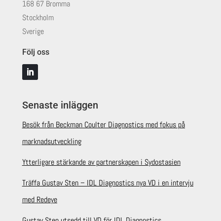
168 67 Bromma
Stockholm
Sverige
Följ oss
Senaste inläggen
Besök från Beckman Coulter Diagnostics med fokus på
marknadsutveckling
Ytterligare stärkande av partnerskapen i Sydostasien
Träffa Gustav Sten – IDL Diagnostics nya VD i en intervju
med Redeye
Gustav Sten utsedd till VD för IDL Diagnostics