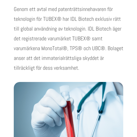
Genom ett avtal med patenträttsinnehavaren för
teknologin för TUBEX® har IDL Biotech exklusiv rätt
till global användning av teknologin. IDL Biotech äger
det registrerade varumärket TUBEX® samt
varumärkena MonoTotal®, TPS® och UBC®. Bolaget
anser att det immaterialrättsliga skyddet är
tillräckligt för dess verksamhet.