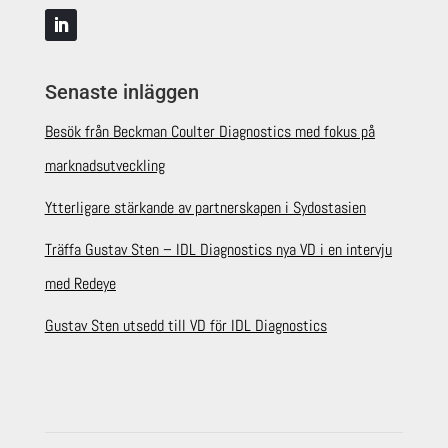
Senaste inläggen
Besök från Beckman Coulter Diagnostics med fokus på
marknadsutveckling
Ytterligare stärkande av partnerskapen i Sydostasien
Träffa Gustav Sten – IDL Diagnostics nya VD i en intervju
med Redeye
Gustav Sten utsedd till VD för IDL Diagnostics