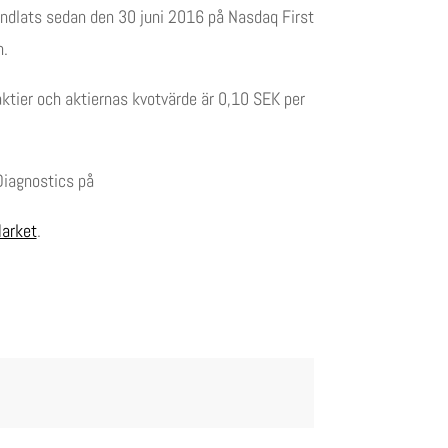
andlats sedan den 30 juni 2016 på Nasdaq First
n.
tier och aktiernas kvotvärde är 0,10 SEK per
Diagnostics på
Market
.