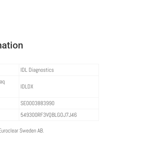
ation
IDL Diagnostics
daq
IDLDX
SE0003883990
549300RF3VQBLGOJ7J46
 Euroclear Sweden AB.