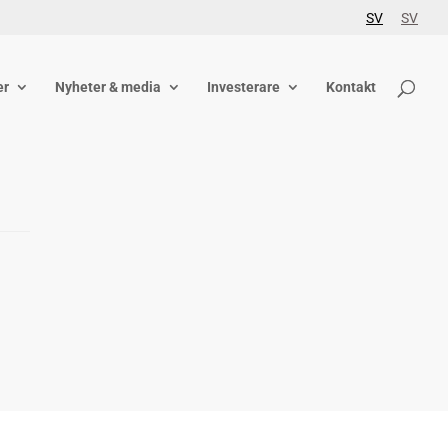
SV
SV
er
Nyheter & media
Investerare
Kontakt