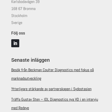
Karlsbodavägen 39
168 67 Bromma
Stockholm
Sverige
Följ oss
Senaste inläggen
Besök från Beckman Coulter Diagnostics med fokus på
marknadsutveckling
Ytterligare stärkande av partnerskapen i Sydostasien
Träffa Gustav Sten – IDL Diagnostics nya VD i en intervju
med Redeye