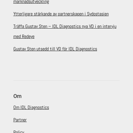
marknadsutveckling
Ytterligare stärkande av partnerskapen i Sydostasien
Träffa Gustav Sten – IDL Diagnostics nya VD i en intervju
med Redeye
Gustav Sten utsedd till VD för IDL Diagnostics
Om
Om IDL Diagnostics
Partner
Policy