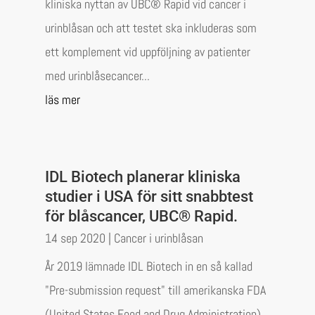
kliniska nyttan av UBC® Rapid vid cancer i
urinblåsan och att testet ska inkluderas som
ett komplement vid uppföljning av patienter
med urinblåsecancer...
läs mer
IDL Biotech planerar kliniska
studier i USA för sitt snabbtest
för blåscancer, UBC® Rapid.
14 sep 2020
|
Cancer i urinblåsan
År 2019 lämnade IDL Biotech in en så kallad
"Pre-submission request" till amerikanska FDA
(United States Food and Drug Administration)