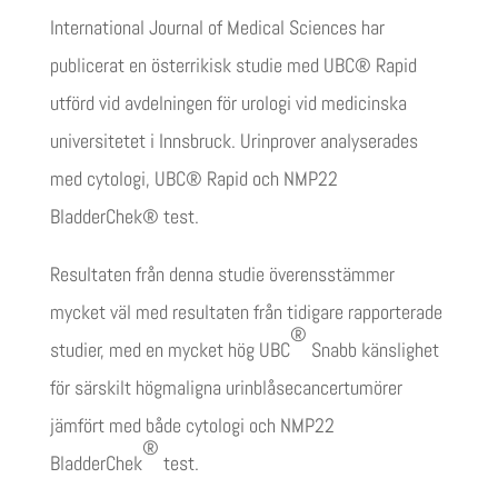
International Journal of Medical Sciences har
publicerat en österrikisk studie med UBC® Rapid
utförd vid avdelningen för urologi vid medicinska
universitetet i Innsbruck. Urinprover analyserades
med cytologi, UBC® Rapid och NMP22
BladderChek® test.
Resultaten från denna studie överensstämmer
mycket väl med resultaten från tidigare rapporterade
®
studier, med en mycket hög UBC
Snabb känslighet
för särskilt högmaligna urinblåsecancertumörer
jämfört med både cytologi och NMP22
®
BladderChek
test.