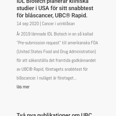
IDL Biotech planerar kliniska
studier i USA för sitt snabbtest
för blåscancer, UBC® Rapid.
14 sep 2020
|
Cancer i urinblåsan
År 2019 lämnade IDL Biotech in en så kallad
"Pre-submission request" till amerikanska FDA
(United States Food and Drug Administration)
för att säkerställa det framtida godkännandet
av UBC® Rapid, företagets snabbtest för
blåscancer. I nuläget är företaget...
läs mer
Två nya publikationer om UBC