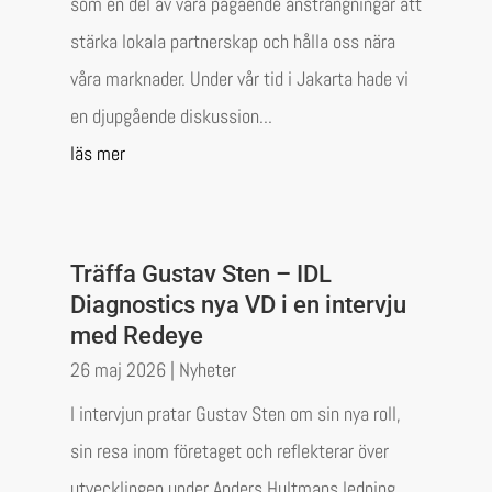
som en del av våra pågående ansträngningar att
stärka lokala partnerskap och hålla oss nära
våra marknader. Under vår tid i Jakarta hade vi
en djupgående diskussion...
läs mer
Träffa Gustav Sten – IDL
Diagnostics nya VD i en intervju
med Redeye
26 maj 2026
|
Nyheter
I intervjun pratar Gustav Sten om sin nya roll,
sin resa inom företaget och reflekterar över
utvecklingen under Anders Hultmans ledning.