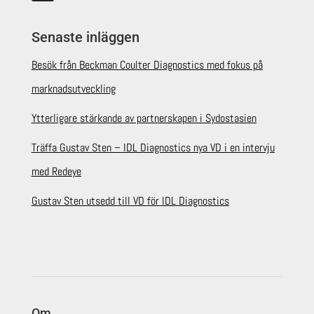
Senaste inläggen
Besök från Beckman Coulter Diagnostics med fokus på
marknadsutveckling
Ytterligare stärkande av partnerskapen i Sydostasien
Träffa Gustav Sten – IDL Diagnostics nya VD i en intervju
med Redeye
Gustav Sten utsedd till VD för IDL Diagnostics
Om