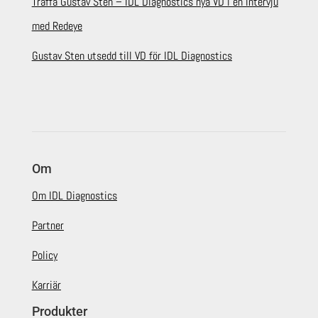
Träffa Gustav Sten – IDL Diagnostics nya VD i en intervju
med Redeye
Gustav Sten utsedd till VD för IDL Diagnostics
Om
Om IDL Diagnostics
Partner
Policy
Karriär
Produkter