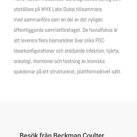
utställare på
WHX Labs Dubai
tillsammans
med
sammanföra
som en del av det nyligen
offentliggjorda samriskföretaget. De
huvudfokus
är
att leverera flera biomarkörer
över olika POC-
läsarkonfigurationer
och
stödjande
infektion, hjärta,
onkologi,
Hormoner
och testning av kroniska
sjukdomar på ett strukturerat, plattformsdrivet sätt.
Besök från Beckman Coulter