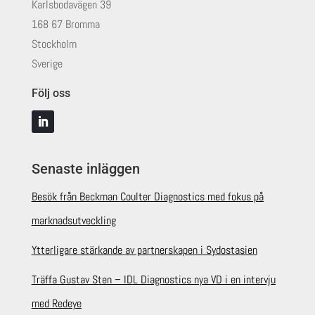
Karlsbodavägen 39
168 67 Bromma
Stockholm
Sverige
Följ oss
Senaste inläggen
Besök från Beckman Coulter Diagnostics med fokus på
marknadsutveckling
Ytterligare stärkande av partnerskapen i Sydostasien
Träffa Gustav Sten – IDL Diagnostics nya VD i en intervju
med Redeye