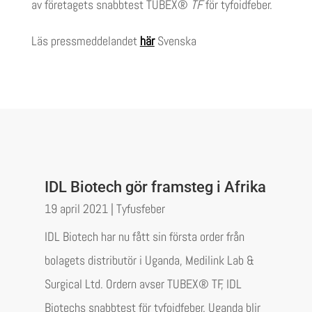
av företagets snabbtest TUBEX®
TF
för tyfoidfeber.
Läs pressmeddelandet
här
Svenska
IDL Biotech gör framsteg i Afrika
19 april 2021
|
Tyfusfeber
IDL Biotech har nu fått sin första order från
bolagets distributör i Uganda, Medilink Lab &
Surgical Ltd. Ordern avser TUBEX® TF, IDL
Biotechs snabbtest för tyfoidfeber. Uganda blir