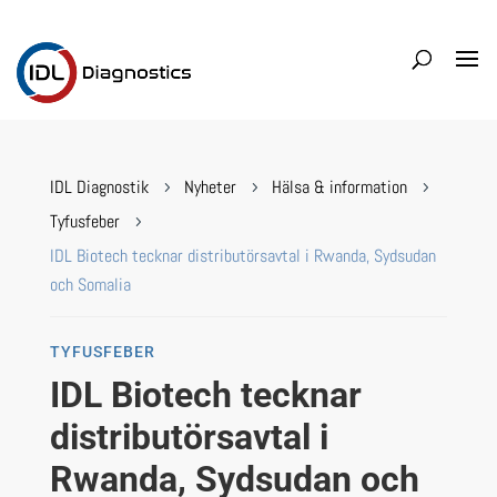
IDL Diagnostik
Nyheter
Hälsa & information
5
5
5
Tyfusfeber
5
IDL Biotech tecknar distributörsavtal i Rwanda, Sydsudan
och Somalia
TYFUSFEBER
IDL Biotech tecknar
distributörsavtal i
Rwanda, Sydsudan och