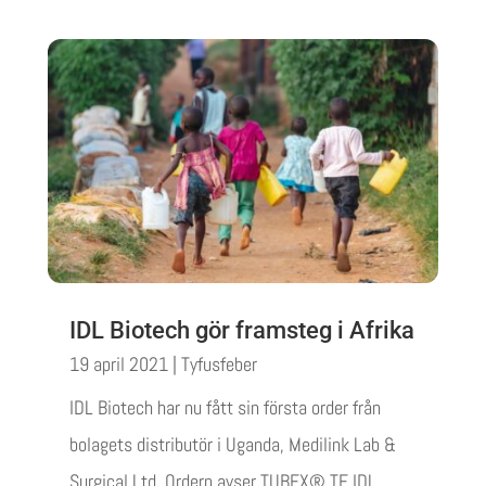
IDL Biotech gör framsteg i Afrika
19 april 2021
|
Tyfusfeber
IDL Biotech har nu fått sin första order från
bolagets distributör i Uganda, Medilink Lab &
Surgical Ltd. Ordern avser TUBEX® TF, IDL