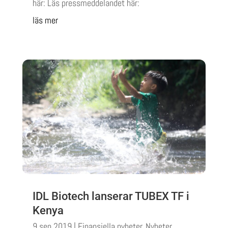
här: Läs pressmeddelandet här:
läs mer
IDL Biotech lanserar TUBEX TF i
Kenya
9 sep 2019
|
Finansiella nyheter
,
Nyheter
,