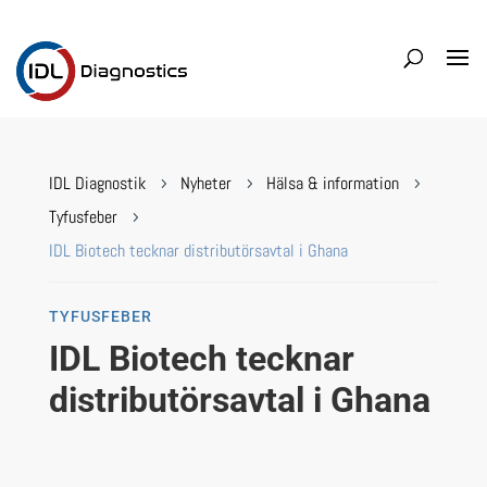
IDL Diagnostik
Nyheter
Hälsa & information
5
5
5
Tyfusfeber
5
IDL Biotech tecknar distributörsavtal i Ghana
TYFUSFEBER
IDL Biotech tecknar
distributörsavtal i Ghana